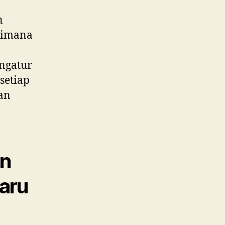
n
aimana
ngatur
setiap
an
in
aru