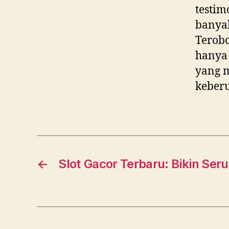
testi
banyak
Terobo
hanya 
yang 
keber
←
Slot Gacor Terbaru: Bikin Ser