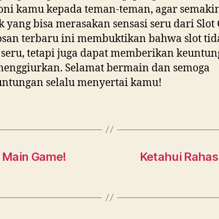
moni kamu kepada teman-teman, agar semaki
 yang bisa merasakan sensasi seru dari Slot 
san terbaru ini membuktikan bahwa slot tid
seru, tetapi juga dapat memberikan keuntu
menggiurkan. Selamat bermain dan semoga
untungan selalu menyertai kamu!
u Main Game!
Ketahui Rahas