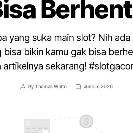
isa Berhent
pa yang suka main slot? Nih ada
 bisa bikin kamu gak bisa berhe
 artikelnya sekarang! #slotgacor
By
Thomas White
June 5, 2026
Post
Post
author
date