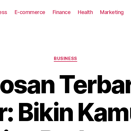
ess
E-commerce
Finance
Health
Marketing
Categories
BUSINESS
osan Terbar
: Bikin Ka