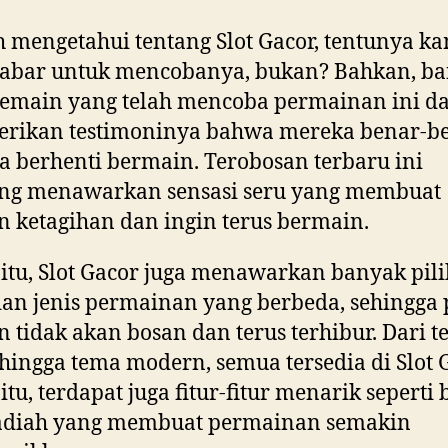
h mengetahui tentang Slot Gacor, tentunya k
 sabar untuk mencobanya, bukan? Bahkan, b
pemain yang telah mencoba permainan ini d
rikan testimoninya bahwa mereka benar-b
sa berhenti bermain. Terobosan terbaru ini
g menawarkan sensasi seru yang membuat
 ketagihan dan ingin terus bermain.
 itu, Slot Gacor juga menawarkan banyak pil
an jenis permainan yang berbeda, sehingga 
 tidak akan bosan dan terus terhibur. Dari 
 hingga tema modern, semua tersedia di Slot 
 itu, terdapat juga fitur-fitur menarik seperti
adiah yang membuat permainan semakin