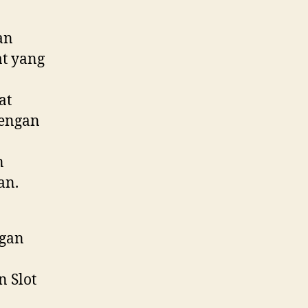
an
at yang
at
dengan
n
an.
ngan
 Slot