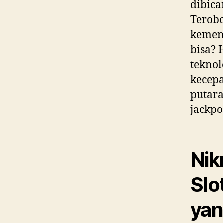
dibica
Terob
kemen
bisa? 
tekno
kecep
putara
jackpo
Nik
Slo
yan