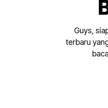
B
Guys, sia
terbaru yang
baca