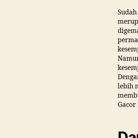
Sudah
merupa
digema
perma
kesem
Namun,
kesem
Dengan
lebih 
membua
Gacor 
Da