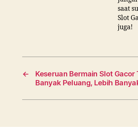
saat s
Slot G
juga!
←
Keseruan Bermain Slot Gacor 
Banyak Peluang, Lebih Bany