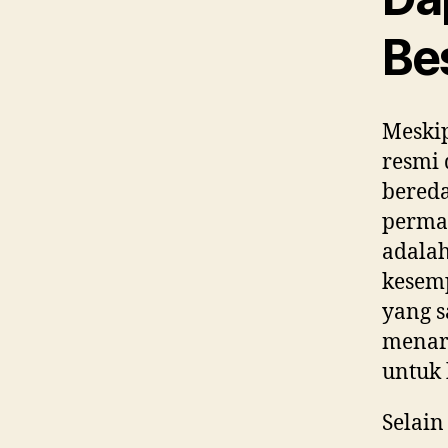
Bes
Meskip
resmi 
bereda
permai
adalah
kesem
yang s
menar
untuk 
Selain