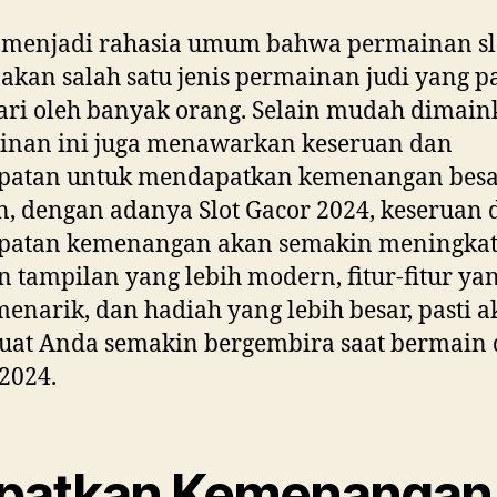
 menjadi rahasia umum bahwa permainan sl
kan salah satu jenis permainan judi yang p
ri oleh banyak orang. Selain mudah dimain
inan ini juga menawarkan keseruan dan
patan untuk mendapatkan kemenangan besa
 dengan adanya Slot Gacor 2024, keseruan 
patan kemenangan akan semakin meningkat
 tampilan yang lebih modern, fitur-fitur ya
menarik, dan hadiah yang lebih besar, pasti 
t Anda semakin bergembira saat bermain d
2024.
patkan Kemenangan