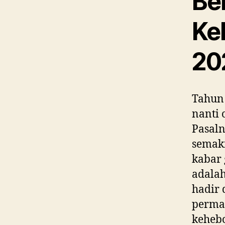
Be
Ke
20
Tahun 
nanti 
Pasal
semaki
kabar 
adalah
hadir 
permai
kehebo