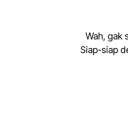
Wah, gak 
Siap-siap d