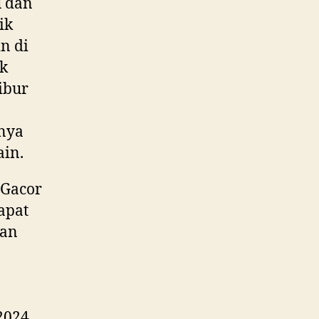
u dan
ik
n di
ik
ibur
nya
ain.
 Gacor
apat
kan
2024