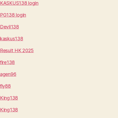
KASKUS138 login
PG138 login
Devil138
kaskus138
Result HK 2025
fire138
agen96
fly88
King138
King138