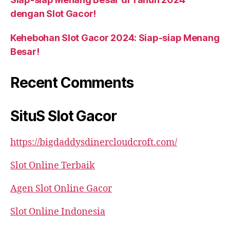
dengan Slot Gacor!
Kehebohan Slot Gacor 2024: Siap-siap Menang
Besar!
Recent Comments
SituS Slot Gacor
https://bigdaddysdinercloudcroft.com/
Slot Online Terbaik
Agen Slot Online Gacor
Slot Online Indonesia