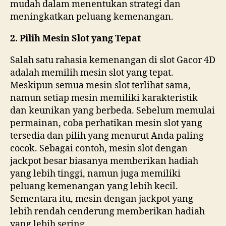
mudah dalam menentukan strategi dan
meningkatkan peluang kemenangan.
2. Pilih Mesin Slot yang Tepat
Salah satu rahasia kemenangan di slot Gacor 4D
adalah memilih mesin slot yang tepat.
Meskipun semua mesin slot terlihat sama,
namun setiap mesin memiliki karakteristik
dan keunikan yang berbeda. Sebelum memulai
permainan, coba perhatikan mesin slot yang
tersedia dan pilih yang menurut Anda paling
cocok. Sebagai contoh, mesin slot dengan
jackpot besar biasanya memberikan hadiah
yang lebih tinggi, namun juga memiliki
peluang kemenangan yang lebih kecil.
Sementara itu, mesin dengan jackpot yang
lebih rendah cenderung memberikan hadiah
yang lebih sering.