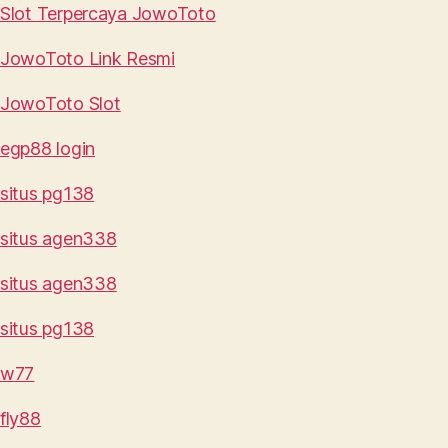
Slot Terpercaya JowoToto
JowoToto Link Resmi
JowoToto Slot
egp88 login
situs pg138
situs agen338
situs agen338
situs pg138
w77
fly88