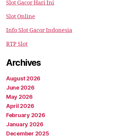
Slot Gacor Hari Ini
Slot Online
Info Slot Gacor Indonesia
RTP Slot
Archives
August 2026
June 2026
May 2026
April 2026
February 2026
January 2026
December 2025