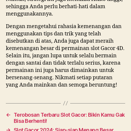
sehingga Anda perlu berhati-hati dalam
menggunakannya.
Dengan mengetahui rahasia kemenangan dan
menggunakan tips dan trik yang telah
disebutkan di atas, Anda juga dapat meraih
kemenangan besar di permainan slot Gacor 4D.
Selain itu, jangan lupa untuk selalu bermain
dengan santai dan tidak terlalu serius, karena
permainan ini juga harus dimainkan untuk
bersenang-senang. Nikmati setiap putaran
yang Anda mainkan dan semoga beruntung!
←
Terobosan Terbaru Slot Gacor: Bikin Kamu Gak
Bisa Berhenti!
→
Slot Gacor 2024: Siap-siap Menang Besar