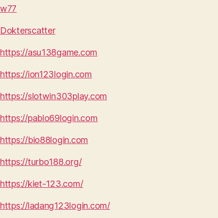
w77
Dokterscatter
https://asu138game.com
https://ion123login.com
https://slotwin303play.com
https://pablo69login.com
https://bio88login.com
https://turbo188.org/
https://kiet-123.com/
https://ladang123login.com/