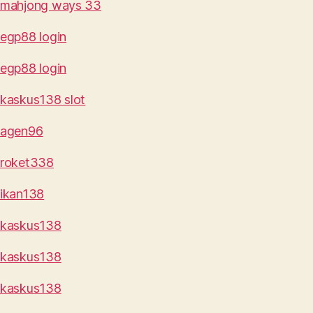
mahjong ways 33
egp88 login
egp88 login
kaskus138 slot
agen96
roket338
ikan138
kaskus138
kaskus138
kaskus138