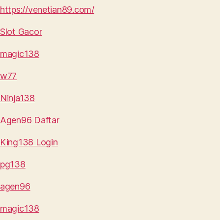
https://venetian89.com/
Slot Gacor
magic138
w77
Ninja138
Agen96 Daftar
King138 Login
pg138
agen96
magic138