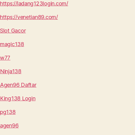
https://ladang123login.com/
https://venetian89.com/
Slot Gacor
magic138
w77
Ninja138
Agen96 Daftar
King138 Login
pg138
agen96