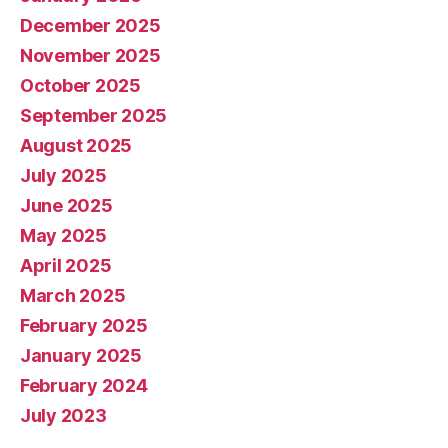
December 2025
November 2025
October 2025
September 2025
August 2025
July 2025
June 2025
May 2025
April 2025
March 2025
February 2025
January 2025
February 2024
July 2023