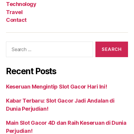
Technology
Travel
Contact
Search
for:
Recent Posts
Keseruan Mengintip Slot Gacor Hari Ini!
Kabar Terbaru: Slot Gacor Jadi Andalan di
Dunia Perjudian!
Main Slot Gacor 4D dan Raih Keseruan di Dunia
Perjudian!