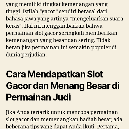
yang memiliki tingkat kemenangan yang
tinggi. Istilah “gacor” sendiri berasal dari
bahasa Jawa yang artinya “mengeluarkan suara
keras”. Hal ini menggambarkan bahwa
permainan slot gacor seringkali memberikan
kemenangan yang besar dan sering. Tidak
heran jika permainan ini semakin populer di
dunia perjudian.
Cara Mendapatkan Slot
Gacor dan Menang Besar di
Permainan Judi
Jika Anda tertarik untuk mencoba permainan
slot gacor dan memenangkan hadiah besar, ada
beberapa tips yang dapat Anda ikuti. Pertama,