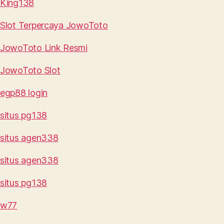
King138
Slot Terpercaya JowoToto
JowoToto Link Resmi
JowoToto Slot
egp88 login
situs pg138
situs agen338
situs agen338
situs pg138
w77