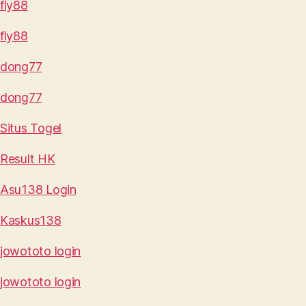
fly88
fly88
dong77
dong77
Situs Togel
Result HK
Asu138 Login
Kaskus138
jowototo login
jowototo login