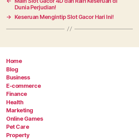
←
Main Slot Gacor 4D dan Raih Keseruan di
Dunia Perjudian!
→
Keseruan Mengintip Slot Gacor Hari Ini!
Home
Blog
Business
E-commerce
Finance
Health
Marketing
Online Games
Pet Care
Property