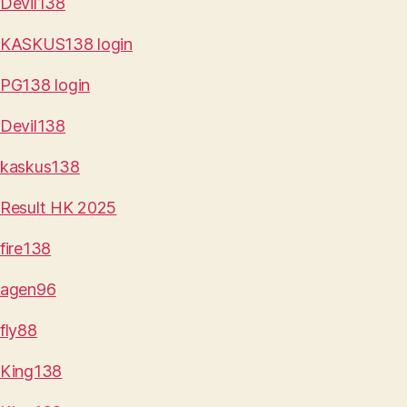
Devil138
KASKUS138 login
PG138 login
Devil138
kaskus138
Result HK 2025
fire138
agen96
fly88
King138