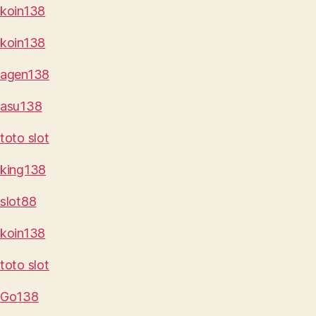
koin138
koin138
agen138
asu138
toto slot
king138
slot88
koin138
toto slot
Go138