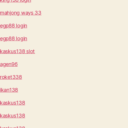
mahjong ways 33
egp88 login
egp88 login
kaskus138 slot
agen96
roket338
ikan138
kaskus138
kaskus138