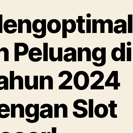
engoptimal
n Peluang di
ahun 2024
engan Slot