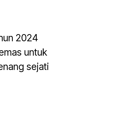
ahun 2024
 emas untuk
nang sejati