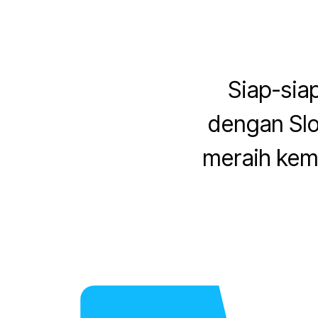
Siap-sia
dengan Slo
meraih kem