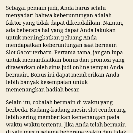
Sebagai pemain judi, Anda harus selalu
menyadari bahwa keberuntungan adalah
faktor yang tidak dapat dikendalikan. Namun,
ada beberapa hal yang dapat Anda lakukan
untuk meningkatkan peluang Anda
mendapatkan keberuntungan saat bermain
Slot Gacor terbaru. Pertama-tama, jangan lupa
untuk memanfaatkan bonus dan promosi yang
ditawarkan oleh situs judi online tempat Anda
bermain. Bonus ini dapat memberikan Anda
lebih banyak kesempatan untuk
memenangkan hadiah besar.
Selain itu, cobalah bermain di waktu yang
berbeda. Kadang-kadang mesin slot cenderung
lebih sering memberikan kemenangan pada
waktu-waktu tertentu. Jika Anda telah bermain
di satu mesin selama beberapa waktu dan tidak