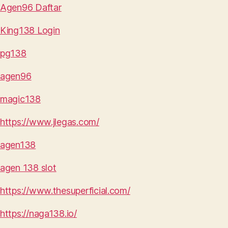
Agen96 Daftar
King138 Login
pg138
agen96
magic138
https://www.jlegas.com/
agen138
agen 138 slot
https://www.thesuperficial.com/
https://naga138.io/