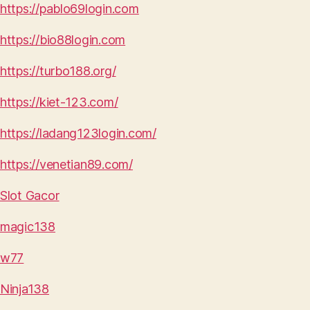
https://pablo69login.com
https://bio88login.com
https://turbo188.org/
https://kiet-123.com/
https://ladang123login.com/
https://venetian89.com/
Slot Gacor
magic138
w77
Ninja138