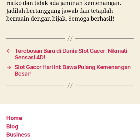
risiko dan tidak ada jaminan kemenangan.
Jadilah bertanggung jawab dan tetaplah
bermain dengan bijak. Semoga berhasil!
←
Terobosan Baru di Dunia Slot Gacor: Nikmati
Sensasi 4D!
→
Slot Gacor Hari Ini: Bawa Pulang Kemenangan
Besar!
Home
Blog
Business