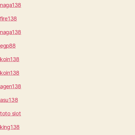
naga138
fire138
naga138
egp88
koin138
koin138
agen138
asu138
toto slot
king138