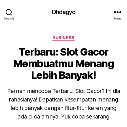
Ohdagyo
Search
Menu
Categories
BUSINESS
Terbaru: Slot Gacor
Membuatmu Menang
Lebih Banyak!
Pernah mencoba Terbaru: Slot Gacor? Ini dia
rahasianya! Dapatkan kesempatan menang
lebih banyak dengan fitur-fitur keren yang
ada di dalamnya. Yuk coba sekarang