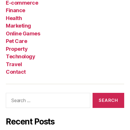
E-commerce
Finance
Health
Marketing
Online Games
Pet Care
Property
Technology
Travel
Contact
Search
for:
Recent Posts