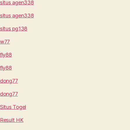
situs agen338
situs agen338
situs pg138
w77
fly88
fly88
dong77
dong77
Situs Togel
Result HK