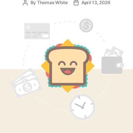
By
Thomas White
April 13, 2026
Post
Post
author
date