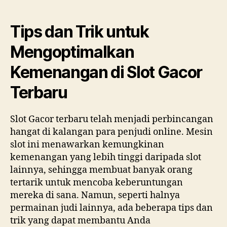
Tips dan Trik untuk
Mengoptimalkan
Kemenangan di Slot Gacor
Terbaru
Slot Gacor terbaru telah menjadi perbincangan
hangat di kalangan para penjudi online. Mesin
slot ini menawarkan kemungkinan
kemenangan yang lebih tinggi daripada slot
lainnya, sehingga membuat banyak orang
tertarik untuk mencoba keberuntungan
mereka di sana. Namun, seperti halnya
permainan judi lainnya, ada beberapa tips dan
trik yang dapat membantu Anda