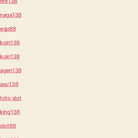
fire138
naga138
egp88
koin138
koin138
agen138
asu138
toto slot
king138
slot88