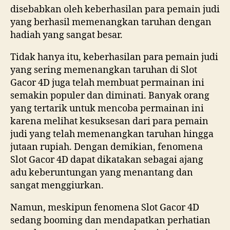
disebabkan oleh keberhasilan para pemain judi
yang berhasil memenangkan taruhan dengan
hadiah yang sangat besar.
Tidak hanya itu, keberhasilan para pemain judi
yang sering memenangkan taruhan di Slot
Gacor 4D juga telah membuat permainan ini
semakin populer dan diminati. Banyak orang
yang tertarik untuk mencoba permainan ini
karena melihat kesuksesan dari para pemain
judi yang telah memenangkan taruhan hingga
jutaan rupiah. Dengan demikian, fenomena
Slot Gacor 4D dapat dikatakan sebagai ajang
adu keberuntungan yang menantang dan
sangat menggiurkan.
Namun, meskipun fenomena Slot Gacor 4D
sedang booming dan mendapatkan perhatian