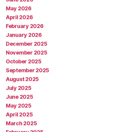
May 2026
April 2026
February 2026
January 2026
December 2025
November 2025
October 2025
September 2025
August 2025
July 2025
June 2025
May 2025
April 2025
March 2025