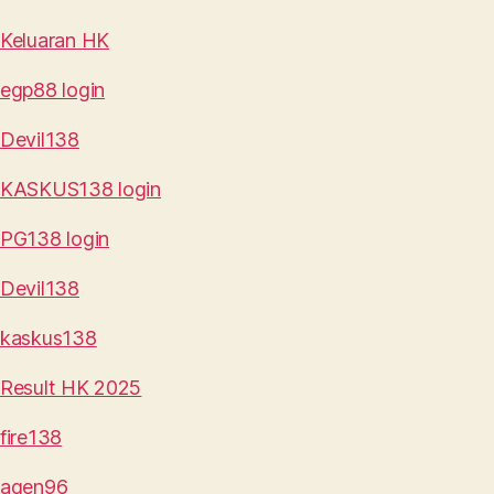
Keluaran HK
egp88 login
Devil138
KASKUS138 login
PG138 login
Devil138
kaskus138
Result HK 2025
fire138
agen96