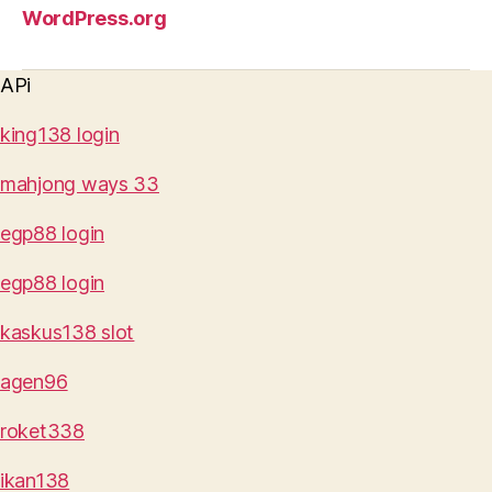
WordPress.org
APi
king138 login
mahjong ways 33
egp88 login
egp88 login
kaskus138 slot
agen96
roket338
ikan138