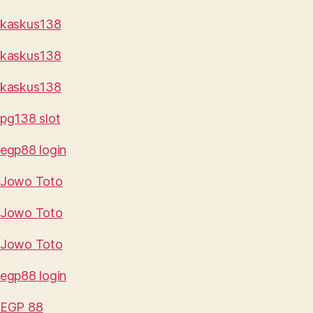
kaskus138
kaskus138
kaskus138
pg138 slot
egp88 login
Jowo Toto
Jowo Toto
Jowo Toto
egp88 login
EGP 88