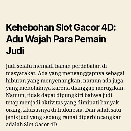
Kehebohan Slot Gacor 4D:
Adu Wajah Para Pemain
Judi
Judi selalu menjadi bahan perdebatan di
masyarakat. Ada yang menganggapnya sebagai
hiburan yang menyenangkan, namun ada juga
yang menolaknya karena dianggap merugikan.
Namun, tidak dapat dipungkiri bahwa judi
tetap menjadi aktivitas yang diminati banyak
orang, khususnya di Indonesia. Dan salah satu
jenis judi yang sedang ramai diperbincangkan
adalah Slot Gacor 4D.