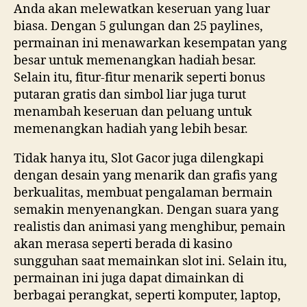
Anda akan melewatkan keseruan yang luar
biasa. Dengan 5 gulungan dan 25 paylines,
permainan ini menawarkan kesempatan yang
besar untuk memenangkan hadiah besar.
Selain itu, fitur-fitur menarik seperti bonus
putaran gratis dan simbol liar juga turut
menambah keseruan dan peluang untuk
memenangkan hadiah yang lebih besar.
Tidak hanya itu, Slot Gacor juga dilengkapi
dengan desain yang menarik dan grafis yang
berkualitas, membuat pengalaman bermain
semakin menyenangkan. Dengan suara yang
realistis dan animasi yang menghibur, pemain
akan merasa seperti berada di kasino
sungguhan saat memainkan slot ini. Selain itu,
permainan ini juga dapat dimainkan di
berbagai perangkat, seperti komputer, laptop,