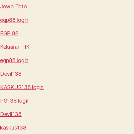
Jowo Toto
egp88 login
EGP 88
Keluaran HK
egp88 login
Devil138
KASKUS138 login
PG138 login
Devil138
kaskus138