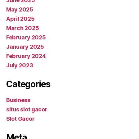
June 2025
May 2025
April 2025
March 2025
February 2025
January 2025
February 2024
July 2023
Categories
Business
situs slot gacor
Slot Gacor
Meta