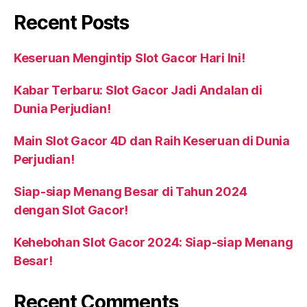
Recent Posts
Keseruan Mengintip Slot Gacor Hari Ini!
Kabar Terbaru: Slot Gacor Jadi Andalan di
Dunia Perjudian!
Main Slot Gacor 4D dan Raih Keseruan di Dunia
Perjudian!
Siap-siap Menang Besar di Tahun 2024
dengan Slot Gacor!
Kehebohan Slot Gacor 2024: Siap-siap Menang
Besar!
Recent Comments