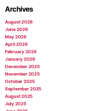
Archives
August 2026
June 2026
May 2026
April 2026
February 2026
January 2026
December 2025
November 2025
October 2025
September 2025
August 2025
July 2025