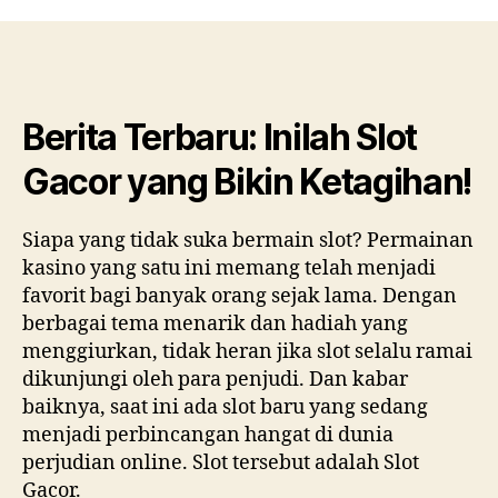
Berita Terbaru: Inilah Slot
Gacor yang Bikin Ketagihan!
Siapa yang tidak suka bermain slot? Permainan
kasino yang satu ini memang telah menjadi
favorit bagi banyak orang sejak lama. Dengan
berbagai tema menarik dan hadiah yang
menggiurkan, tidak heran jika slot selalu ramai
dikunjungi oleh para penjudi. Dan kabar
baiknya, saat ini ada slot baru yang sedang
menjadi perbincangan hangat di dunia
perjudian online. Slot tersebut adalah Slot
Gacor.