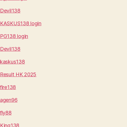
Devil138
KASKUS138 login
PG138 login
Devil138
kaskus138
Result HK 2025
fire138
agen96
fly88
King138