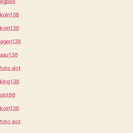
egp88
koin138
koin138
agen138
asu138
toto slot
king138
slot88
koin138
toto slot