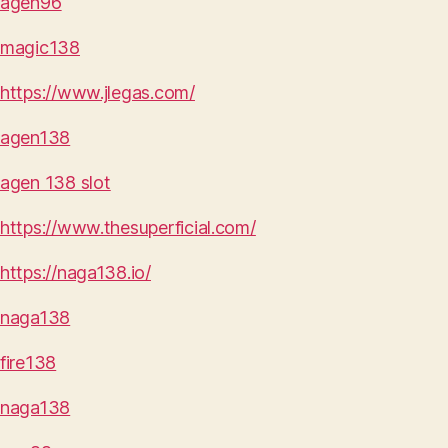
agen96
magic138
https://www.jlegas.com/
agen138
agen 138 slot
https://www.thesuperficial.com/
https://naga138.io/
naga138
fire138
naga138