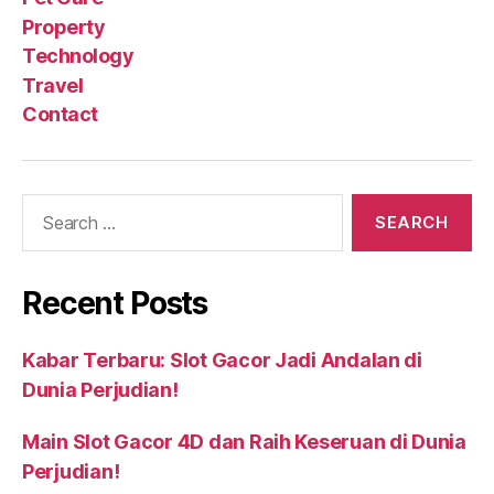
Property
Technology
Travel
Contact
Search
for:
Recent Posts
Kabar Terbaru: Slot Gacor Jadi Andalan di
Dunia Perjudian!
Main Slot Gacor 4D dan Raih Keseruan di Dunia
Perjudian!