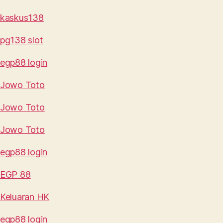
kaskus138
pg138 slot
egp88 login
Jowo Toto
Jowo Toto
Jowo Toto
egp88 login
EGP 88
Keluaran HK
egp88 login