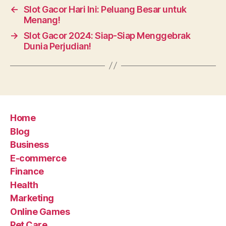
←
Slot Gacor Hari Ini: Peluang Besar untuk
Menang!
→
Slot Gacor 2024: Siap-Siap Menggebrak
Dunia Perjudian!
Home
Blog
Business
E-commerce
Finance
Health
Marketing
Online Games
Pet Care