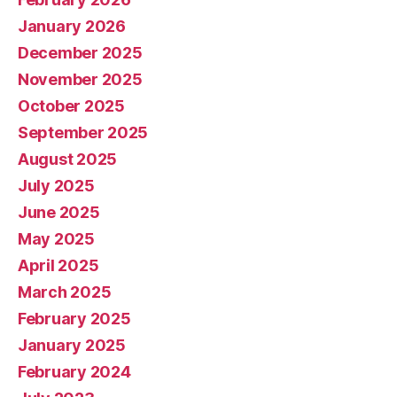
January 2026
December 2025
November 2025
October 2025
September 2025
August 2025
July 2025
June 2025
May 2025
April 2025
March 2025
February 2025
January 2025
February 2024